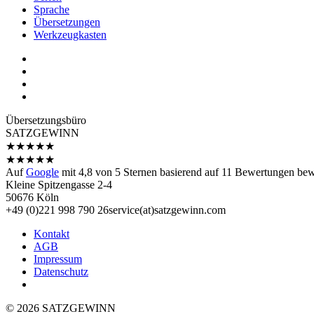
Sprache
Übersetzungen
Werkzeugkasten
Übersetzungs­büro
SATZGEWINN
★
★
★
★
★
★
★
★
★
★
Auf
Google
mit
4,8
von 5 Sternen basierend auf
11
Bewertungen bewe
Kleine Spitzengasse 2-4
50676 Köln
+49 (0)221 998 790 26
service(at)satz­gewinn.com
Kontakt
AGB
Impressum
Datenschutz
© 2026 SATZGEWINN