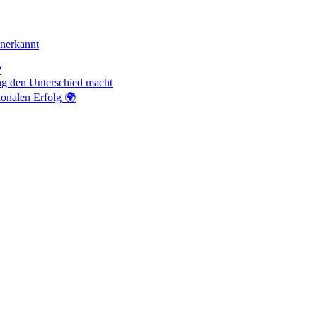
anerkannt
?
ng den Unterschied macht
ionalen Erfolg 🌍