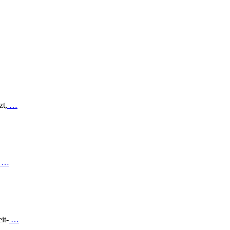
zt,
…
…
it-
…