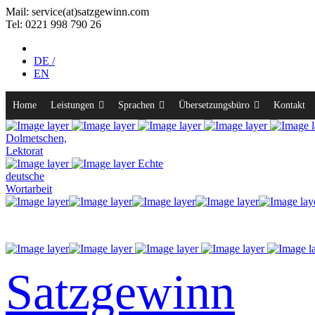
Mail: service(at)satz­gewinn.com
Tel: 0221 998 790 26
DE /
EN
Home
Leistungen
Sprachen
Übersetzungsbüro
Kontakt
Dolmetschen,
Lektorat
Echte
deutsche
Wortarbeit
Satzgewinn