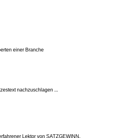
perten einer Branche
zestext nachzuschlagen ...
n erfahrener Lektor von SATZGEWINN.