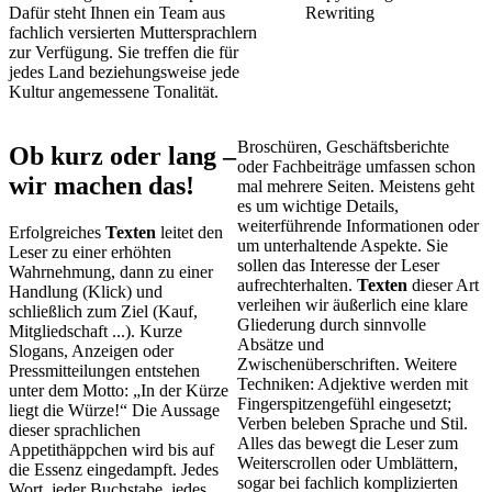
Dafür steht Ihnen ein Team aus
Rewriting
fachlich versierten Muttersprachlern
zur Verfügung. Sie treffen die für
jedes Land beziehungsweise jede
Kultur angemessene Tonalität.
Broschüren, Geschäftsberichte
Ob kurz oder lang –
oder Fachbeiträge umfassen schon
wir machen das!
mal mehrere Seiten. Meistens geht
es um wichtige Details,
weiterführende Informationen oder
Erfolgreiches
Texten
leitet den
um unterhaltende Aspekte. Sie
Leser zu einer erhöhten
sollen das Interesse der Leser
Wahrnehmung, dann zu einer
aufrechterhalten.
Texten
dieser Art
Handlung (Klick) und
verleihen wir äußerlich eine klare
schließlich zum Ziel (Kauf,
Gliederung durch sinnvolle
Mitgliedschaft ...). Kurze
Absätze und
Slogans, Anzeigen oder
Zwischenüberschriften. Weitere
Pressmitteilungen entstehen
Techniken: Adjektive werden mit
unter dem Motto: „In der Kürze
Fingerspitzengefühl eingesetzt;
liegt die Würze!“ Die Aussage
Verben beleben Sprache und Stil.
dieser sprachlichen
Alles das bewegt die Leser zum
Appetithäppchen wird bis auf
Weiterscrollen oder Umblättern,
die Essenz eingedampft. Jedes
sogar bei fachlich komplizierten
Wort, jeder Buchstabe, jedes