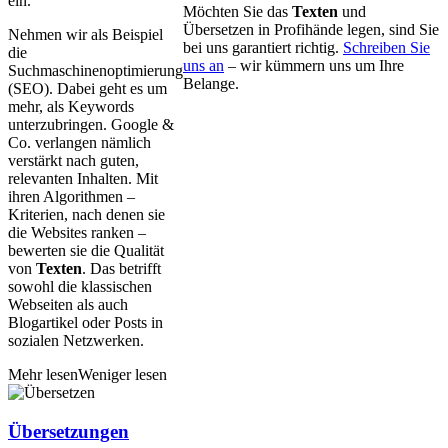
ein.
Möchten Sie das
Texten
und
Übersetzen in Profihände legen, sind Sie
Nehmen wir als Beispiel
bei uns garantiert richtig.
Schreiben Sie
die
uns an
– wir kümmern uns um Ihre
Suchmaschinenoptimierung
Belange.
(SEO). Dabei geht es um
mehr, als Keywords
unterzubringen. Google &
Co. verlangen nämlich
verstärkt nach guten,
relevanten Inhalten. Mit
ihren Algorithmen –
Kriterien, nach denen sie
die Websites ranken –
bewerten sie die Qualität
von
Texten
. Das betrifft
sowohl die klassischen
Webseiten als auch
Blogartikel oder Posts in
sozialen Netzwerken.
Mehr lesen
Weniger lesen
Über­setzungen