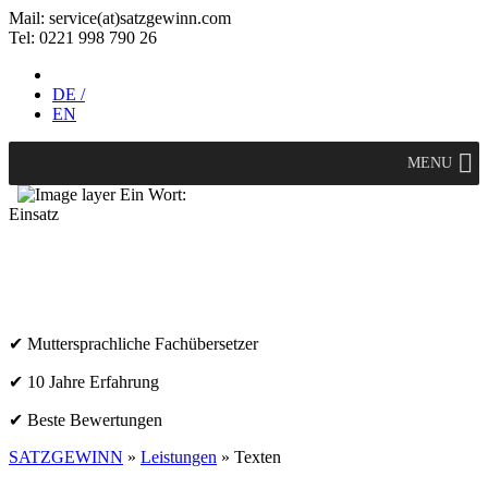
Mail: service(at)satz­gewinn.com
Tel: 0221 998 790 26
DE /
EN
MENU
Ein Wort:
Einsatz
✔ Muttersprachliche Fachübersetzer
✔ 10 Jahre Erfahrung
✔ Beste Bewertungen
SATZGEWINN
»
Leistungen
» Texten