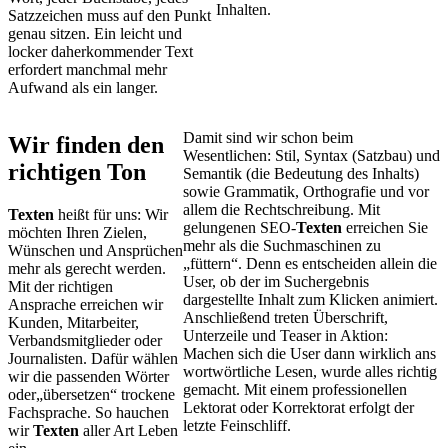
Inhalten.
Satzzeichen muss auf den Punkt
genau sitzen. Ein leicht und
locker daherkommender Text
erfordert manchmal mehr
Aufwand als ein langer.
Damit sind wir schon beim
Wir finden den
Wesentlichen: Stil, Syntax (Satzbau) und
richtigen Ton
Semantik (die Bedeutung des Inhalts)
sowie Grammatik, Orthografie und vor
allem die Rechtschreibung. Mit
Texten
heißt für uns: Wir
gelungenen SEO-
Texten
erreichen Sie
möchten Ihren Zielen,
mehr als die Suchmaschinen zu
Wünschen und Ansprüchen
„füttern“. Denn es entscheiden allein die
mehr als gerecht werden.
User, ob der im Suchergebnis
Mit der richtigen
dargestellte Inhalt zum Klicken animiert.
Ansprache erreichen wir
Anschließend treten Überschrift,
Kunden, Mitarbeiter,
Unterzeile und Teaser in Aktion:
Verbandsmitglieder oder
Machen sich die User dann wirklich ans
Journalisten. Dafür wählen
wortwörtliche Lesen, wurde alles richtig
wir die passenden Wörter
gemacht. Mit einem professionellen
oder„übersetzen“ trockene
Lektorat oder Korrektorat erfolgt der
Fachsprache. So hauchen
letzte Feinschliff.
wir
Texten
aller Art Leben