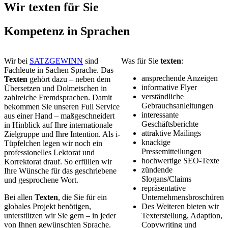
Wir texten für Sie
Kompetenz in Sprachen
Wir bei
SATZGEWINN
sind
Was für Sie
texten
:
Fachleute in Sachen Sprache. Das
ansprechende Anzeigen
Texten
gehört dazu – neben dem
informative Flyer
Übersetzen und Dolmetschen in
verständliche
zahlreiche Fremdsprachen. Damit
Gebrauchsanleitungen
bekommen Sie unseren Full Service
interessante
aus einer Hand – maßgeschneidert
Geschäftsberichte
in Hinblick auf Ihre internationale
attraktive Mailings
Zielgruppe und Ihre Intention. Als i-
knackige
Tüpfelchen legen wir noch ein
Pressemitteilungen
professionelles Lektorat und
hochwertige SEO-Texte
Korrektorat drauf. So erfüllen wir
zündende
Ihre Wünsche für das geschriebene
Slogans/Claims
und gesprochene Wort.
repräsentative
Bei allen
Texten
, die Sie für ein
Unternehmensbroschüren
globales Projekt benötigen,
Des Weiteren bieten wir
unterstützen wir Sie gern – in jeder
Texterstellung, Adaption,
von Ihnen gewünschten Sprache.
Copywriting und