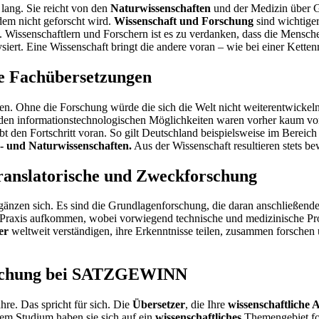
 lang. Sie reicht von den
Naturwissenschaften
und der Medizin über Ge
dem nicht geforscht wird.
Wissenschaft und Forschung
sind wichtige
rt. Wissenschaftlern und Forschern ist es zu verdanken, dass die Mensc
iert. Eine Wissenschaft bringt die andere voran – wie bei einer Ketten
he Fachübersetzungen
n. Ohne die Forschung würde die sich die Welt nicht weiterentwickeln.
den informationstechnologischen Möglichkeiten waren vorher kaum vors
reibt den Fortschritt voran. So gilt Deutschland beispielsweise im Berei
 und Naturwissenschaften.
Aus der Wissenschaft resultieren stets b
translatorische und Zweckforschung
gänzen sich. Es sind die Grundlagenforschung, die daran anschließend
er Praxis aufkommen, wobei vorwiegend technische und medizinische Pro
er
weltweit verständigen, ihre Erkenntnisse teilen, zusammen forschen 
orschung bei SATZGEWINN
re. Das spricht für sich. Die
Übersetzer
, die Ihre
wissenschaftliche 
em Studium haben sie sich auf ein
wissenschaftliches
Themengebiet fok