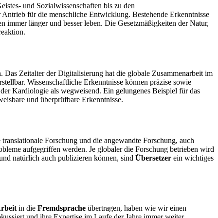
istes- und Sozialwissenschaften bis zu den
r Antrieb für die menschliche Entwicklung. Bestehende Erkenntnisse
hen immer länger und besser leben. Die Gesetzmäßigkeiten der Natur,
reaktion.
 Das Zeitalter der Digitalisierung hat die globale Zusammenarbeit im
tellbar. Wissenschaftliche Erkenntnisse können präzise sowie
ch der Kardiologie als wegweisend. Ein gelungenes Beispiel für das
eweisbare und überprüfbare Erkenntnisse.
e translationale Forschung und die angewandte Forschung, auch
bleme aufgegriffen werden. Je globaler die Forschung betrieben wird
und natürlich auch publizieren können, sind
Übersetzer
ein wichtiges
Arbeit
in die
Fremdsprache
übertragen, haben wie wir einen
ussiert und ihre Expertise im Laufe der Jahre immer weiter