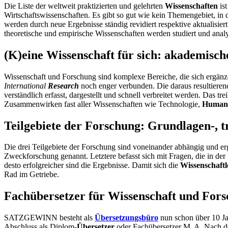
Die Liste der weltweit praktizierten und gelehrten
Wissenschaften
ist
Wirtschaftswissenschaften. Es gibt so gut wie kein Themengebiet, in 
werden durch neue Ergebnisse ständig revidiert respektive aktualisie
theoretische und empirische Wissenschaften werden studiert und analys
(K)eine Wissenschaft für sich: akademisc
Wissenschaft und Forschung sind komplexe Bereiche, die sich ergänze
International
Research
noch enger verbunden. Die daraus resultieren
verständlich erfasst, dargestellt und schnell verbreitet werden. Das t
Zusammenwirken fast aller Wissenschaften wie Technologie,
Human-
Teilgebiete der Forschung: Grundlagen-, 
Die drei Teilgebiete der Forschung sind voneinander abhängig und er
Zweckforschung genannt. Letztere befasst sich mit Fragen, die in d
desto erfolgreicher sind die Ergebnisse. Damit sich die
Wissenschaftl
Rad im Getriebe.
Fachübersetzer für Wissenschaft und F
SATZGEWINN besteht als
Übersetzungsbüro
nun schon über 10 Jah
Abschluss als Diplom-
Übersetzer
oder Fachübersetzer M. A. Nach d