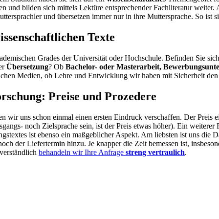
und bilden sich mittels Lektüre entsprechender Fachliteratur weiter. 
ttersprachler und übersetzen immer nur in ihre Muttersprache. So ist sic
issenschaftlichen Texte
kademischen Grades der Universität oder Hochschule. Befinden Sie sic
ner
Übersetzung
? Ob
Bachelor- oder Masterarbeit,
Bewerbungsunte
lichen Medien, ob Lehre und Entwicklung wir haben mit Sicherheit den
orschung: Preise und Prozedere
en wir uns schon einmal einen ersten Eindruck verschaffen. Der Preis 
gs- noch Zielsprache sein, ist der Preis etwas höher). Ein weiterer Fak
stextes ist ebenso ein maßgeblicher Aspekt. Am liebsten ist uns die D
h der Liefertermin hinzu. Je knapper die Zeit bemessen ist, insbesonde
tverständlich
behandeln wir Ihre Anfrage
streng vertraulich
.