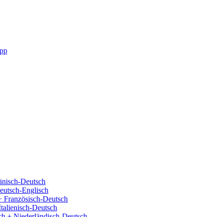
pp
änisch-Deutsch
eutsch-Englisch
+ Französisch-Deutsch
Italienisch-Deutsch
ch + Niederländisch-Deutsch