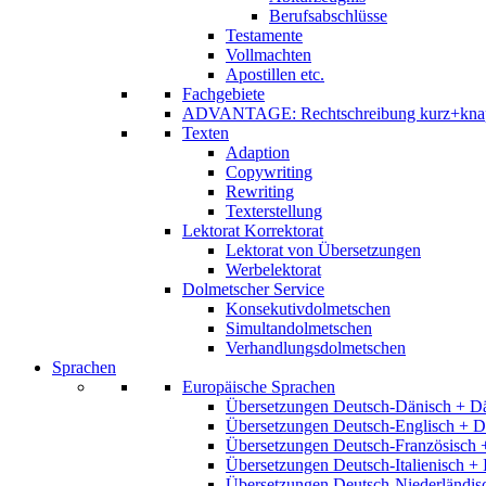
Berufsabschlüsse
Testamente
Vollmachten
Apostillen etc.
Fachgebiete
ADVANTAGE: Rechtschreibung kurz+kna
Texten
Adaption
Copywriting
Rewriting
Texterstellung
Lektorat Korrektorat
Lektorat von Übersetzungen
Werbelektorat
Dolmetscher Service
Konsekutivdolmetschen
Simultandolmetschen
Verhandlungsdolmetschen
Sprachen
Europäische Sprachen
Übersetzungen Deutsch-Dänisch + D
Übersetzungen Deutsch-Englisch + D
Übersetzungen Deutsch-Französisch 
Übersetzungen Deutsch-Italienisch + 
Übersetzungen Deutsch-Niederländis