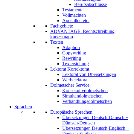
Berufsabschlüsse
Testamente
Vollmachten
Apostillen etc.
Fachgebiete
ADVANTAGE: Rechtschreibung
kurz+knapp
Texten
Adaption
Copywriting
Rewriting
Texterstellung
Lektorat Korrektorat
Lektorat von Übersetzungen
Werbelektorat
Dolmetscher Service
Konsekutivdolmetschen
Simultandolmetschen
Verhandlungsdolmetschen
Sprachen
Europäische Sprachen
Übersetzungen Deutsch-Dänisch +
Dänisch-Deutsch
Übersetzungen Deutsch-Englisch +
Deutsch-Englisch