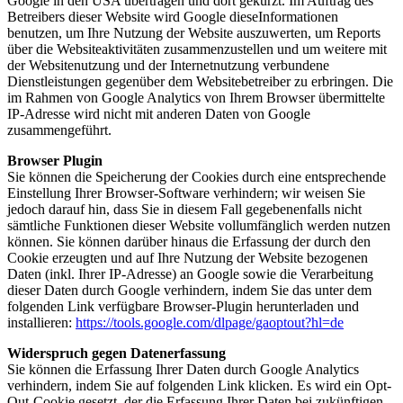
Google in den USA übertragen und dort gekürzt. Im Auftrag des
Betreibers dieser Website wird Google dieseInformationen
benutzen, um Ihre Nutzung der Website auszuwerten, um Reports
über die Websiteaktivitäten zusammenzustellen und um weitere mit
der Websitenutzung und der Internetnutzung verbundene
Dienstleistungen gegenüber dem Websitebetreiber zu erbringen. Die
im Rahmen von Google Analytics von Ihrem Browser übermittelte
IP-Adresse wird nicht mit anderen Daten von Google
zusammengeführt.
Browser Plugin
Sie können die Speicherung der Cookies durch eine entsprechende
Einstellung Ihrer Browser-Software verhindern; wir weisen Sie
jedoch darauf hin, dass Sie in diesem Fall gegebenenfalls nicht
sämtliche Funktionen dieser Website vollumfänglich werden nutzen
können. Sie können darüber hinaus die Erfassung der durch den
Cookie erzeugten und auf Ihre Nutzung der Website bezogenen
Daten (inkl. Ihrer IP-Adresse) an Google sowie die Verarbeitung
dieser Daten durch Google verhindern, indem Sie das unter dem
folgenden Link verfügbare Browser-Plugin herunterladen und
installieren:
https://tools.google.com/dlpage/gaoptout?hl=de
Widerspruch gegen Datenerfassung
Sie können die Erfassung Ihrer Daten durch Google Analytics
verhindern, indem Sie auf folgenden Link klicken. Es wird ein Opt-
Out-Cookie gesetzt, der die Erfassung Ihrer Daten bei zukünftigen