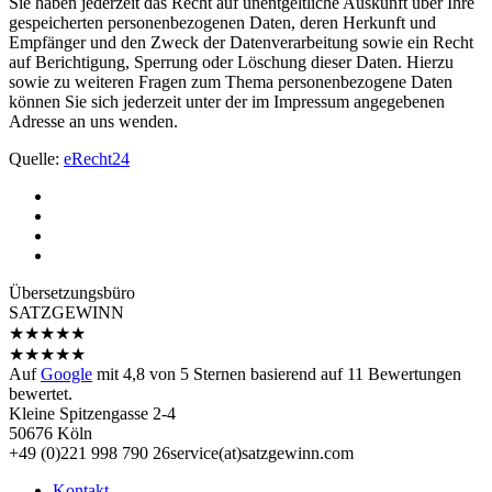
Sie haben jederzeit das Recht auf unentgeltliche Auskunft über Ihre
gespeicherten personenbezogenen Daten, deren Herkunft und
Empfänger und den Zweck der Datenverarbeitung sowie ein Recht
auf Berichtigung, Sperrung oder Löschung dieser Daten. Hierzu
sowie zu weiteren Fragen zum Thema personenbezogene Daten
können Sie sich jederzeit unter der im Impressum angegebenen
Adresse an uns wenden.
Quelle:
eRecht24
Übersetzungs­büro
SATZGEWINN
★
★
★
★
★
★
★
★
★
★
Auf
Google
mit
4,8
von 5 Sternen basierend auf
11
Bewertungen
bewertet.
Kleine Spitzengasse 2-4
50676 Köln
+49 (0)221 998 790 26
service(at)satz­gewinn.com
Kontakt