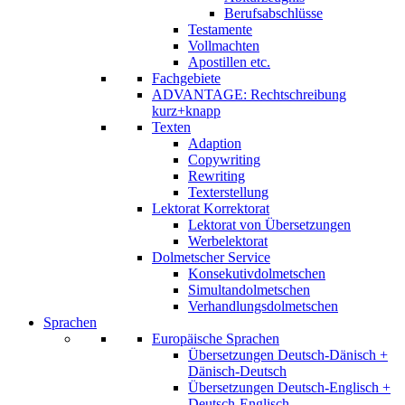
Berufsabschlüsse
Testamente
Vollmachten
Apostillen etc.
Fachgebiete
ADVANTAGE: Rechtschreibung
kurz+knapp
Texten
Adaption
Copywriting
Rewriting
Texterstellung
Lektorat Korrektorat
Lektorat von Übersetzungen
Werbelektorat
Dolmetscher Service
Konsekutivdolmetschen
Simultandolmetschen
Verhandlungsdolmetschen
Sprachen
Europäische Sprachen
Übersetzungen Deutsch-Dänisch +
Dänisch-Deutsch
Übersetzungen Deutsch-Englisch +
Deutsch-Englisch