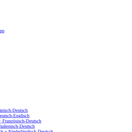
pp
änisch-Deutsch
eutsch-Englisch
+ Französisch-Deutsch
Italienisch-Deutsch
ch + Niederländisch-Deutsch