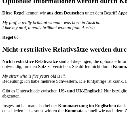
Optionale Informationen werden durch Ko
Diese Regel
kennen wir
aus dem Deutschen
unter dem Begriff
Appo
My prof, a really brilliant woman, was born in Austria.
I like my prof, a really brilliant woman from Austria.
Regel 6:
Nicht-restriktive Relativsätze werden du
Nicht-restriktive Relativsätze
sind all diejenigen, die optionale Inf
notwendig, um den
Satz
zu verstehen. Sie dürfen nicht durch
Komma
My sister who is five years old is ill.
Bedeutung: Ich habe mehrere Schwestern. Die fünfjährige ist krank. 
Gibt es Unterschiede zwischen
US- und UK-Englisch
? Nur bezüglic
abgeraten.
Insgesamt hat man also bei der
Kommasetzung im Englischen
dank 
entschieden hat – sonst wirken die
Kommata
schnell wie nach dem Zu