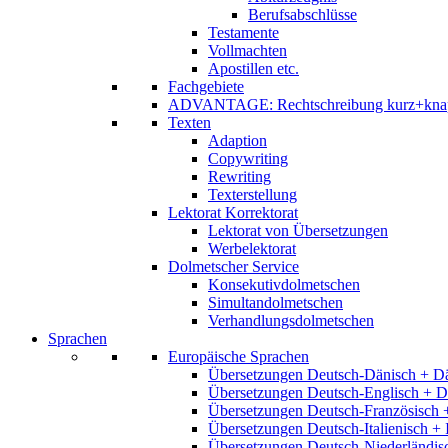
Berufsabschlüsse
Testamente
Vollmachten
Apostillen etc.
Fachgebiete
ADVANTAGE: Rechtschreibung kurz+kna
Texten
Adaption
Copywriting
Rewriting
Texterstellung
Lektorat Korrektorat
Lektorat von Übersetzungen
Werbelektorat
Dolmetscher Service
Konsekutivdolmetschen
Simultandolmetschen
Verhandlungsdolmetschen
Sprachen
Europäische Sprachen
Übersetzungen Deutsch-Dänisch + D
Übersetzungen Deutsch-Englisch + D
Übersetzungen Deutsch-Französisch 
Übersetzungen Deutsch-Italienisch + 
Übersetzungen Deutsch-Niederländis