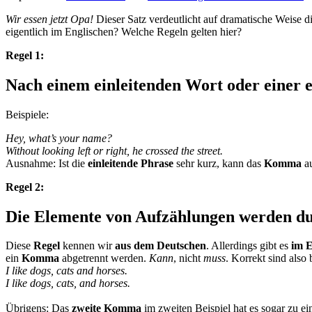
Wir essen jetzt Opa!
Dieser Satz verdeutlicht auf dramatische Weise d
eigentlich im Englischen? Welche Regeln gelten hier?
Regel 1:
Nach einem einleitenden Wort oder einer 
Beispiele:
Hey, what’s your name?
Without looking left or right, he crossed the street.
Ausnahme: Ist die
einleitende Phrase
sehr kurz, kann das
Komma
a
Regel 2:
Die Elemente von Aufzählungen werden d
Diese
Regel
kennen wir
aus dem Deutschen
. Allerdings gibt es
im E
ein
Komma
abgetrennt werden.
Kann
, nicht
muss
. Korrekt sind also 
I like dogs, cats and horses.
I like dogs, cats, and horses.
Übrigens: Das
zweite Komma
im zweiten Beispiel hat es sogar zu 