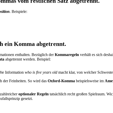
mmas vom restlichen Satz abgetrennt.
sition
. Beispiele:
rch ein Komma abgetrennt.
ormationen enthalten. Bezüglich der
Kommaregeln
verhält es sich desha
ta
abgetrennt werden. Beispiel:
Die Information
who is five years old
macht klar, von welcher Schwester
h der Feinheiten. So wird das
Oxford-Komma
beispielsweise im
Amer
zahlreicher
optionaler Regeln
tatsächlich recht großen Spielraum. Wic
fallsprinzip gesetzt.