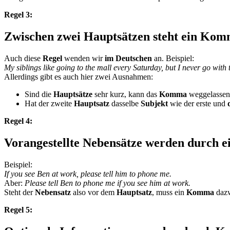
Regel 3:
Zwischen zwei Hauptsätzen steht ein Kom
Auch diese
Regel
wenden wir
im Deutschen
an. Beispiel:
My siblings like going to the mall every Saturday, but I never go with
Allerdings gibt es auch hier zwei Ausnahmen:
Sind die
Hauptsätze
sehr kurz, kann das
Komma
weggelassen
Hat der zweite
Hauptsatz
dasselbe
Subjekt
wie der erste und
Regel 4:
Vorangestellte Nebensätze werden durch 
Beispiel:
If you see Ben at work, please tell him to phone me.
Aber:
Please tell Ben to phone me if you see him at work.
Steht der
Nebensatz
also vor dem
Hauptsatz
, muss ein
Komma
dazw
Regel 5: