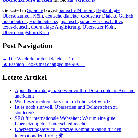
Geposted in
Sprache
Tagged
bairische Mundart
,
Beglaubigte
Übersetzungen Köln
,
deutsche dialekte
,
exotischer Dialekt
,
Gälisch
,
hochdeutsch
,
Hochdeutsche
,
japanisch
,
sprachwissenschaftler
,
texas-deutsch
,
übermäßige Anglisierung
,
Übersetzer Köln
,
Übersetzungsbüro Köln
Post Navigation
←
Die Wiederkehr des Dialekts – Teil 1
50 Fashion Looks that changed the 90s
→
Letzte Artikel
Apostille beantragen: So werden Ihre Dokumente im Ausland
anerkannt
Wie Leser merken, dass ein Text übersetzt wurde
Ist es noch sinnvoll, Übersetzen und Dolmetschen zu
studieren?
SEO für internationale Webseiten: Warum eine gute
Übersetzung den Unterschied macht
Übersetzungsservice – präzise Kommunikation für den
internationalen Erfolg 🌍