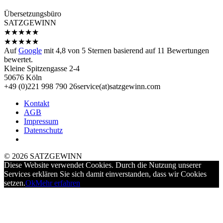
Übersetzungs­büro
SATZGEWINN
★
★
★
★
★
★
★
★
★
★
Auf
Google
mit
4,8
von 5 Sternen basierend auf
11
Bewertungen
bewertet.
Kleine Spitzengasse 2-4
50676 Köln
+49 (0)221 998 790 26
service(at)satz­gewinn.com
Kontakt
AGB
Impressum
Datenschutz
© 2026 SATZGEWINN
Diese Website verwendet Cookies. Durch die Nutzung unserer
Services erklären Sie sich damit einverstanden, dass wir Cookies
setzen.
Ok
Mehr erfahren