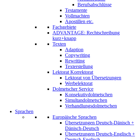
Berufsabschlüsse
Testamente
Vollmachten
Apostillen etc.
Fachgebiete
ADVANTAGE: Rechtschreibung
kurz+knapp
Texten
Adaption
Copywriting
Rewriting
Texterstellung
Lektorat Korrektorat
Lektorat von Übersetzungen
Werbelektorat
Dolmetscher Service
Konsekutivdolmetschen
Simultandolmetschen
Verhandlungsdolmetschen
Sprachen
Europäische Sprachen
Übersetzungen Deutsch-Dänisch +
Dänisch-Deutsch
Übersetzungen Deutsch-Englisch +
Deutsch-Englisch