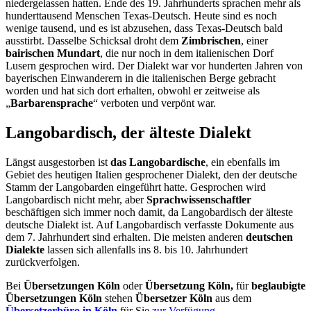
niedergelassen hatten. Ende des 19. Jahrhunderts sprachen mehr als
hunderttausend Menschen Texas-Deutsch. Heute sind es noch
wenige tausend, und es ist abzusehen, dass Texas-Deutsch bald
ausstirbt. Dasselbe Schicksal droht dem
Zimbrischen
, einer
bairischen Mundart
, die nur noch in dem italienischen Dorf
Lusern gesprochen wird. Der Dialekt war vor hunderten Jahren von
bayerischen Einwanderern in die italienischen Berge gebracht
worden und hat sich dort erhalten, obwohl er zeitweise als
„
Barbarensprache
“ verboten und verpönt war.
Langobardisch, der älteste Dialekt
Längst ausgestorben ist
das Langobardische
, ein ebenfalls im
Gebiet des heutigen Italien gesprochener Dialekt, den der deutsche
Stamm der Langobarden eingeführt hatte. Gesprochen wird
Langobardisch nicht mehr, aber
Sprachwissenschaftler
beschäftigen sich immer noch damit, da Langobardisch der älteste
deutsche Dialekt ist. Auf Langobardisch verfasste Dokumente aus
dem 7. Jahrhundert sind erhalten. Die meisten anderen
deutschen
Dialekte
lassen sich allenfalls ins 8. bis 10. Jahrhundert
zurückverfolgen.
Bei
Übersetzungen Köln
oder
Übersetzung Köln,
für
beglaubigte
Übersetzungen Köln
stehen
Übersetzer Köln
aus dem
Übersetzerbüro in Köln
für Sie
zur Verfügung
.