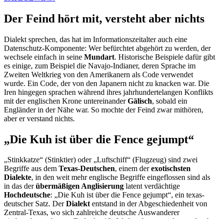
Der Feind hört mit, versteht aber nichts
Dialekt sprechen, das hat im Informationszeitalter auch eine
Datenschutz-Komponente: Wer befürchtet abgehört zu werden, der
wechsele einfach in seine
Mundart
. Historische Beispiele dafür gibt
es einige, zum Beispiel die Navajo-Indianer, deren Sprache im
Zweiten Weltkrieg von den Amerikanern als Code verwendet
wurde. Ein Code, der von den Japanern nicht zu knacken war. Die
Iren hingegen sprachen während ihres jahrhundertelangen Konflikts
mit der englischen Krone untereinander
Gälisch
, sobald ein
Engländer in der Nähe war. So mochte der Feind zwar mithören,
aber er verstand nichts.
„Die Kuh ist über die Fence gejumpt“
„Stinkkatze“ (Stinktier) oder „Luftschiff“ (Flugzeug) sind zwei
Begriffe aus dem
Texas-Deutschen
, einem der
exotischsten
Dialekte
, in den weit mehr englische Begriffe eingeflossen sind als
in das der
übermäßigen Anglisierung
latent verdächtige
Hochdeutsche
: „Die Kuh ist über die Fence gejumpt“, ein texas-
deutscher Satz. Der
Dialekt
entstand in der Abgeschiedenheit von
Zentral-Texas, wo sich zahlreiche deutsche Auswanderer