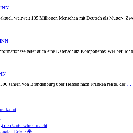
WINN
aktuell weltweit 185 Millionen Menschen mit Deutsch als Mutter-, Zwe
WINN
m Informationszeitalter auch eine Datenschutz-Komponente: Wer befürcht
INN
 300 Jahren von Brandenburg über Hessen nach Franken reiste, der
…
anerkannt
?
ng den Unterschied macht
ionalen Erfolg 🌍