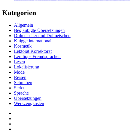
Kategorien
Allgemein
Beglaubigte Übersetzungen
Dolmetscher und Dolmetschen
Knigge international
Kosmetik
Lektorat Korrektorat
Lerntipps Fremdsprachen
Lesen
Lokalisierung
Mode
Reisen
Schreiben
Serien
Sprache
Übersetzungen
Werkzeugkasten