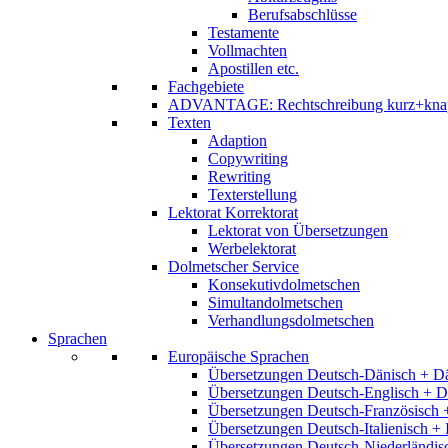
Berufsabschlüsse
Testamente
Vollmachten
Apostillen etc.
Fachgebiete
ADVANTAGE: Rechtschreibung kurz+kna
Texten
Adaption
Copywriting
Rewriting
Texterstellung
Lektorat Korrektorat
Lektorat von Übersetzungen
Werbelektorat
Dolmetscher Service
Konsekutivdolmetschen
Simultandolmetschen
Verhandlungsdolmetschen
Sprachen
Europäische Sprachen
Übersetzungen Deutsch-Dänisch + D
Übersetzungen Deutsch-Englisch + D
Übersetzungen Deutsch-Französisch 
Übersetzungen Deutsch-Italienisch + 
Übersetzungen Deutsch-Niederländis