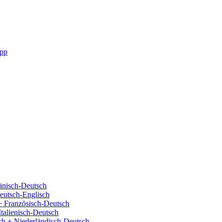
pp
änisch-Deutsch
eutsch-Englisch
+ Französisch-Deutsch
Italienisch-Deutsch
ch + Niederländisch-Deutsch