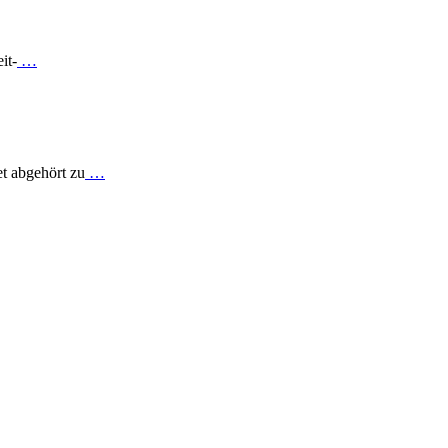
it-
…
et abgehört zu
…