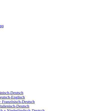
pp
änisch-Deutsch
eutsch-Englisch
+ Französisch-Deutsch
Italienisch-Deutsch
ch + Niederländisch-Deutsch