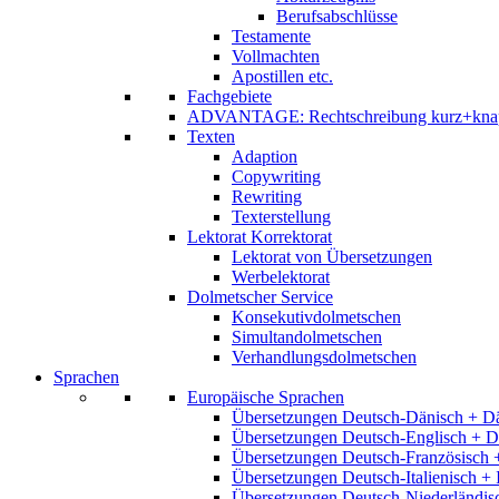
Berufsabschlüsse
Testamente
Vollmachten
Apostillen etc.
Fachgebiete
ADVANTAGE: Rechtschreibung kurz+kna
Texten
Adaption
Copywriting
Rewriting
Texterstellung
Lektorat Korrektorat
Lektorat von Übersetzungen
Werbelektorat
Dolmetscher Service
Konsekutivdolmetschen
Simultandolmetschen
Verhandlungsdolmetschen
Sprachen
Europäische Sprachen
Übersetzungen Deutsch-Dänisch + D
Übersetzungen Deutsch-Englisch + D
Übersetzungen Deutsch-Französisch 
Übersetzungen Deutsch-Italienisch + 
Übersetzungen Deutsch-Niederländis