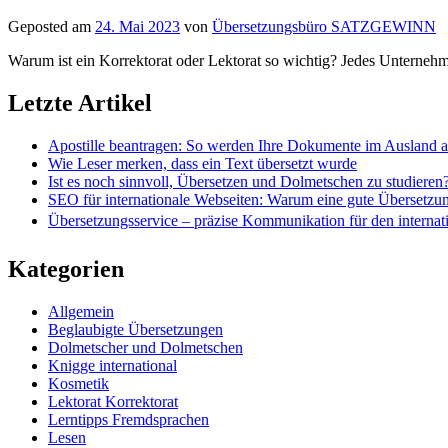
Geposted am
24. Mai 2023
von
Übersetzungsbüro SATZGEWINN
Warum ist ein Korrektorat oder Lektorat so wichtig? Jedes Unternehme
Letzte Artikel
Apostille beantragen: So werden Ihre Dokumente im Ausland 
Wie Leser merken, dass ein Text übersetzt wurde
Ist es noch sinnvoll, Übersetzen und Dolmetschen zu studieren
SEO für internationale Webseiten: Warum eine gute Übersetzu
Übersetzungsservice – präzise Kommunikation für den internat
Kategorien
Allgemein
Beglaubigte Übersetzungen
Dolmetscher und Dolmetschen
Knigge international
Kosmetik
Lektorat Korrektorat
Lerntipps Fremdsprachen
Lesen