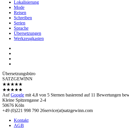
Lokalisierung
Mode
Reisen
Schreiben
Serien
Sprache
Übersetzungen
Werkzeugkasten
Übersetzungs­büro
SATZGEWINN
★
★
★
★
★
★
★
★
★
★
Auf
Google
mit
4,8
von 5 Sternen basierend auf
11
Bewertungen bewe
Kleine Spitzengasse 2-4
50676 Köln
+49 (0)221 998 790 26
service(at)satz­gewinn.com
Kontakt
AGB