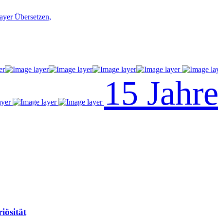
Übersetzen,
15 Jahr
iösität