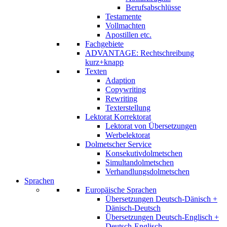
Berufsabschlüsse
Testamente
Vollmachten
Apostillen etc.
Fachgebiete
ADVANTAGE: Rechtschreibung
kurz+knapp
Texten
Adaption
Copywriting
Rewriting
Texterstellung
Lektorat Korrektorat
Lektorat von Übersetzungen
Werbelektorat
Dolmetscher Service
Konsekutivdolmetschen
Simultandolmetschen
Verhandlungsdolmetschen
Sprachen
Europäische Sprachen
Übersetzungen Deutsch-Dänisch +
Dänisch-Deutsch
Übersetzungen Deutsch-Englisch +
Deutsch-Englisch