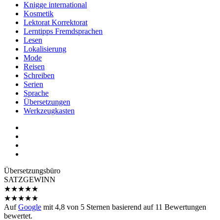
Knigge international
Kosmetik
Lektorat Korrektorat
Lerntipps Fremdsprachen
Lesen
Lokalisierung
Mode
Reisen
Schreiben
Serien
Sprache
Übersetzungen
Werkzeugkasten
Übersetzungs­büro
SATZGEWINN
★
★
★
★
★
★
★
★
★
★
Auf
Google
mit
4,8
von 5 Sternen basierend auf
11
Bewertungen
bewertet.