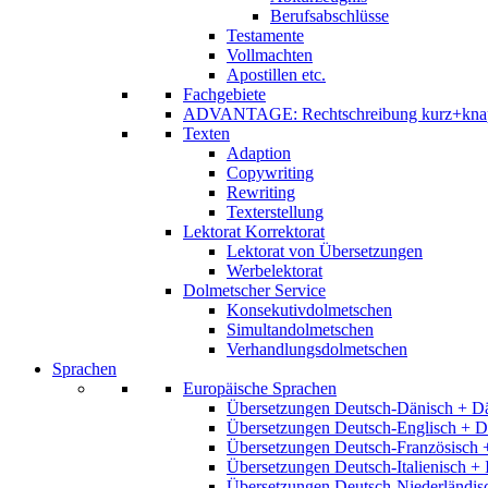
Berufsabschlüsse
Testamente
Vollmachten
Apostillen etc.
Fachgebiete
ADVANTAGE: Rechtschreibung kurz+kna
Texten
Adaption
Copywriting
Rewriting
Texterstellung
Lektorat Korrektorat
Lektorat von Übersetzungen
Werbelektorat
Dolmetscher Service
Konsekutivdolmetschen
Simultandolmetschen
Verhandlungsdolmetschen
Sprachen
Europäische Sprachen
Übersetzungen Deutsch-Dänisch + D
Übersetzungen Deutsch-Englisch + D
Übersetzungen Deutsch-Französisch 
Übersetzungen Deutsch-Italienisch + 
Übersetzungen Deutsch-Niederländis