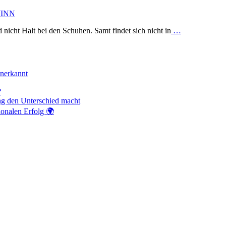
WINN
icht Halt bei den Schuhen. Samt findet sich nicht in
…
anerkannt
?
ng den Unterschied macht
ionalen Erfolg 🌍