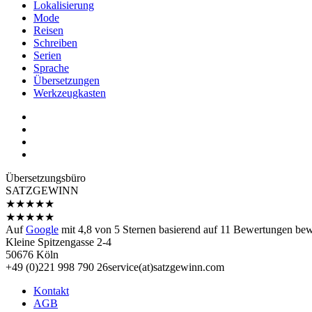
Lokalisierung
Mode
Reisen
Schreiben
Serien
Sprache
Übersetzungen
Werkzeugkasten
Übersetzungs­büro
SATZGEWINN
★
★
★
★
★
★
★
★
★
★
Auf
Google
mit
4,8
von 5 Sternen basierend auf
11
Bewertungen bewe
Kleine Spitzengasse 2-4
50676 Köln
+49 (0)221 998 790 26
service(at)satz­gewinn.com
Kontakt
AGB