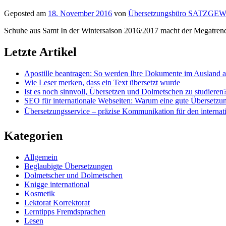
Geposted am
18. November 2016
von
Übersetzungsbüro SATZGE
Schuhe aus Samt In der Wintersaison 2016/2017 macht der Megatrend n
Letzte Artikel
Apostille beantragen: So werden Ihre Dokumente im Ausland 
Wie Leser merken, dass ein Text übersetzt wurde
Ist es noch sinnvoll, Übersetzen und Dolmetschen zu studieren
SEO für internationale Webseiten: Warum eine gute Übersetzu
Übersetzungsservice – präzise Kommunikation für den internat
Kategorien
Allgemein
Beglaubigte Übersetzungen
Dolmetscher und Dolmetschen
Knigge international
Kosmetik
Lektorat Korrektorat
Lerntipps Fremdsprachen
Lesen