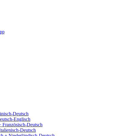
pp
änisch-Deutsch
eutsch-Englisch
+ Französisch-Deutsch
Italienisch-Deutsch
ch + Niederländisch-Deutsch