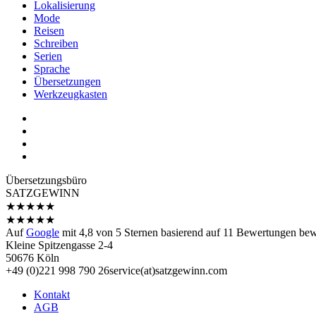
Lokalisierung
Mode
Reisen
Schreiben
Serien
Sprache
Übersetzungen
Werkzeugkasten
Übersetzungs­büro
SATZGEWINN
★
★
★
★
★
★
★
★
★
★
Auf
Google
mit
4,8
von 5 Sternen basierend auf
11
Bewertungen bewe
Kleine Spitzengasse 2-4
50676 Köln
+49 (0)221 998 790 26
service(at)satz­gewinn.com
Kontakt
AGB