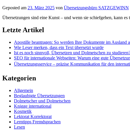
Geposted am
23. März 2025
von
Übersetzungsbüro SATZGEWINN
Übersetzungen sind eine Kunst – und wenn sie schiefgehen, kann es 
Letzte Artikel
Apostille beantragen: So werden Ihre Dokumente im Ausland 
Wie Leser merken, dass ein Text übersetzt wurde
Ist es noch sinnvoll, Übersetzen und Dolmetschen zu studieren
SEO für internationale Webseiten: Warum eine gute Übersetzu
Übersetzungsservice – präzise Kommunikation für den internat
Kategorien
Allgemein
Beglaubigte Übersetzungen
Dolmetscher und Dolmetschen
Knigge international
Kosmetik
Lektorat Korrektorat
Lerntipps Fremdsprachen
Lesen