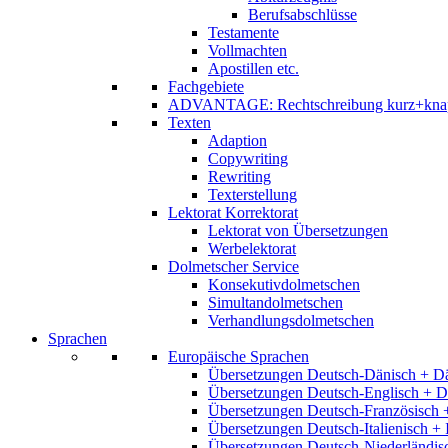
Berufsabschlüsse
Testamente
Vollmachten
Apostillen etc.
Fachgebiete
ADVANTAGE: Rechtschreibung kurz+kna
Texten
Adaption
Copywriting
Rewriting
Texterstellung
Lektorat Korrektorat
Lektorat von Übersetzungen
Werbelektorat
Dolmetscher Service
Konsekutivdolmetschen
Simultandolmetschen
Verhandlungsdolmetschen
Sprachen
Europäische Sprachen
Übersetzungen Deutsch-Dänisch + D
Übersetzungen Deutsch-Englisch + D
Übersetzungen Deutsch-Französisch 
Übersetzungen Deutsch-Italienisch + 
Übersetzungen Deutsch-Niederländis