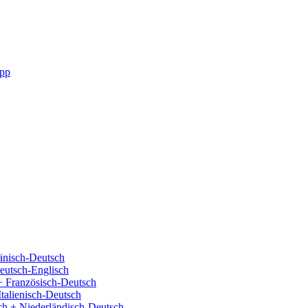
pp
änisch-Deutsch
eutsch-Englisch
+ Französisch-Deutsch
Italienisch-Deutsch
ch + Niederländisch-Deutsch