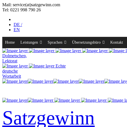
Mail: service(at)satz­gewinn.com
Tel: 0221 998 790 26
DE /
EN
Home
Leistungen
Sprachen
Übersetzungsbüro
Kontakt
Dolmetschen,
Lektorat
Echte
deutsche
Wortarbeit
Satzgewinn