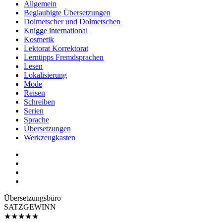
Allgemein
Beglaubigte Übersetzungen
Dolmetscher und Dolmetschen
Knigge international
Kosmetik
Lektorat Korrektorat
Lerntipps Fremdsprachen
Lesen
Lokalisierung
Mode
Reisen
Schreiben
Serien
Sprache
Übersetzungen
Werkzeugkasten
Übersetzungs­büro
SATZGEWINN
★
★
★
★
★