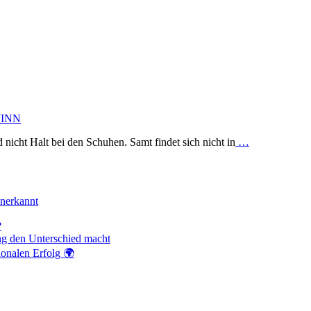
WINN
icht Halt bei den Schuhen. Samt findet sich nicht in
…
anerkannt
?
ng den Unterschied macht
ionalen Erfolg 🌍