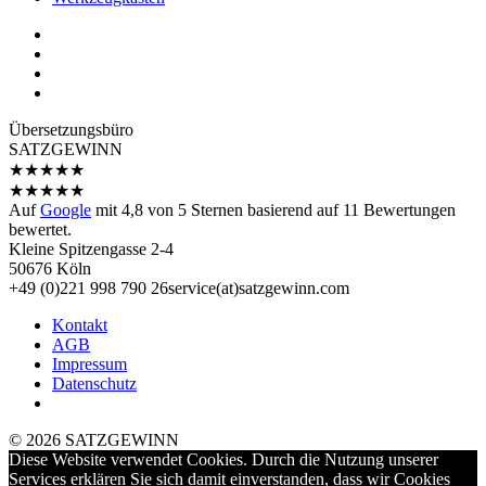
Übersetzungs­büro
SATZGEWINN
★
★
★
★
★
★
★
★
★
★
Auf
Google
mit
4,8
von 5 Sternen basierend auf
11
Bewertungen
bewertet.
Kleine Spitzengasse 2-4
50676 Köln
+49 (0)221 998 790 26
service(at)satz­gewinn.com
Kontakt
AGB
Impressum
Datenschutz
© 2026 SATZGEWINN
Diese Website verwendet Cookies. Durch die Nutzung unserer
Services erklären Sie sich damit einverstanden, dass wir Cookies