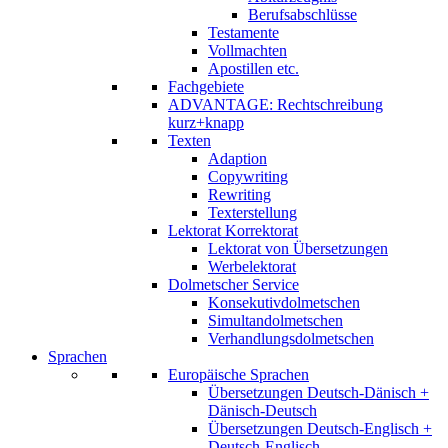
Berufsabschlüsse
Testamente
Vollmachten
Apostillen etc.
Fachgebiete
ADVANTAGE: Rechtschreibung
kurz+knapp
Texten
Adaption
Copywriting
Rewriting
Texterstellung
Lektorat Korrektorat
Lektorat von Übersetzungen
Werbelektorat
Dolmetscher Service
Konsekutivdolmetschen
Simultandolmetschen
Verhandlungsdolmetschen
Sprachen
Europäische Sprachen
Übersetzungen Deutsch-Dänisch +
Dänisch-Deutsch
Übersetzungen Deutsch-Englisch +
Deutsch-Englisch