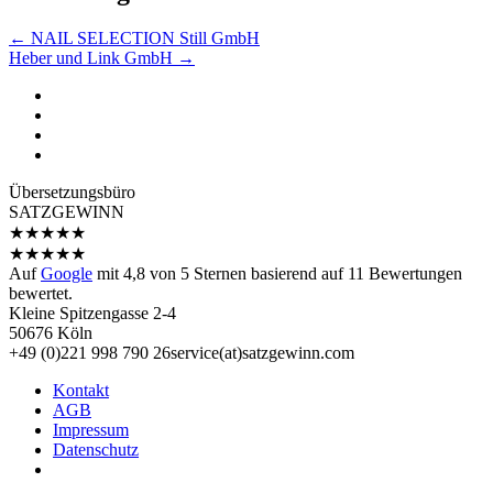
←
NAIL SELECTION Still GmbH
Heber und Link GmbH
→
Übersetzungs­büro
SATZGEWINN
★
★
★
★
★
★
★
★
★
★
Auf
Google
mit
4,8
von 5 Sternen basierend auf
11
Bewertungen
bewertet.
Kleine Spitzengasse 2-4
50676 Köln
+49 (0)221 998 790 26
service(at)satz­gewinn.com
Kontakt
AGB
Impressum
Datenschutz