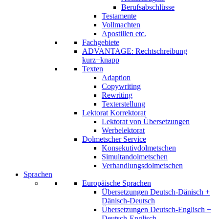
Berufsabschlüsse
Testamente
Vollmachten
Apostillen etc.
Fachgebiete
ADVANTAGE: Rechtschreibung
kurz+knapp
Texten
Adaption
Copywriting
Rewriting
Texterstellung
Lektorat Korrektorat
Lektorat von Übersetzungen
Werbelektorat
Dolmetscher Service
Konsekutivdolmetschen
Simultandolmetschen
Verhandlungsdolmetschen
Sprachen
Europäische Sprachen
Übersetzungen Deutsch-Dänisch +
Dänisch-Deutsch
Übersetzungen Deutsch-Englisch +
Deutsch-Englisch