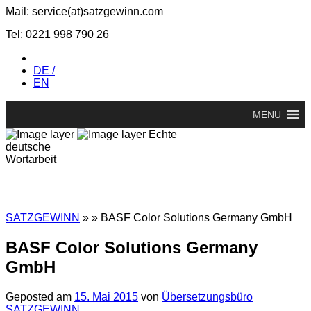
Mail: service(at)satz­gewinn.com
Tel: 0221 998 790 26
DE /
EN
MENU
Echte
deutsche
Wortarbeit
SATZGEWINN
» » BASF Color Solutions Germany GmbH
BASF Color Solutions Germany
GmbH
Geposted am
15. Mai 2015
von
Übersetzungsbüro
SATZGEWINN