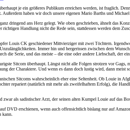
überhaupt je ein größeres Publikum erreichen werden, ist fraglich. De
cht. Außerdem haben wir doch unsere eigenen Mario Barths und Michael
 ganz dringend ans Herz gelegt. Wie oben geschrieben, ähnelt das Kon
r richtigen Handlung nicht die Rede sein, stattdessen werden dem Zusch
höpfer Louis CK geschiedener Mittvierziger mit zwei Töchtern. Irgendw
 Unzulänglichkeiten. Immer hin und hergerissen zwischen dem Wunsch
ch die Serie, und das meiste – die eine oder andere Liebschaft, der ein 
e traurigste Sitcom überhaupt. Längst nicht alle Folgen strotzen vor Gag
chnung der Charaktere. Und wenn es dann doch lustig wird, dann meist 
kanischen Sitcoms wahrscheinlich eher eine Seltenheit. Ob Louie in Afg
ochter repariert (natürlich mit mehr als zweifelhaftem Erfolg), die Hand
zwar als sadistischer Arzt, der seinen alten Kumpel Louie auf das Bos
its auf DVD erschienen, wenn auch offensichtlich bislang nur auf Amazo
n kann.