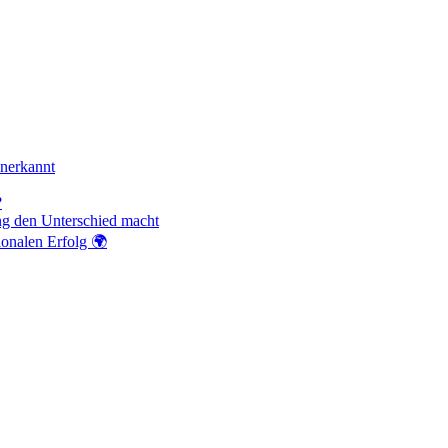
anerkannt
?
ng den Unterschied macht
ionalen Erfolg 🌍