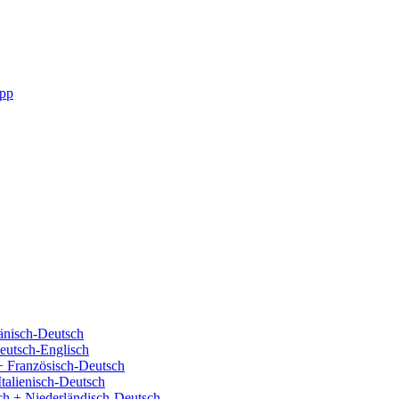
pp
änisch-Deutsch
eutsch-Englisch
+ Französisch-Deutsch
Italienisch-Deutsch
ch + Niederländisch-Deutsch