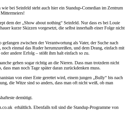
nn wie bei Seinfeld steht auch hier ein Standup-Comedian im Zentrum
 Mittermeiers!
zept dem der „Show about nothing“ Seinfeld. Nur dass es bei Louie
auer kurze Skizzen vorgesetzt, die selbst innerhalb einer Folge nicht
o gefangen zwischen der Verantwortung als Vater, der Suche nach
, noch einmal das Ruder herumzureißen, und dem Drang, einfach mit
oder andere Erfolg – stößt ihm halt einfach so zu.
s, manche gehen sogar richtig an die Nieren. Dass man trotzdem nicht
so, dass man noch Tage später daran zurückdenken muss.
hanistan von einer Ente gerettet wird, einem jungen „Bully“ bis nach
lung, die Witze sind so anders, dass man oft nicht weiß, ob man
hafteste demütigt.
n.co.uk erhältlich. Ebenfalls toll sind die Standup-Programme von