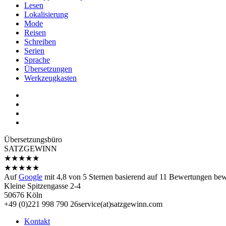
Lesen
Lokalisierung
Mode
Reisen
Schreiben
Serien
Sprache
Übersetzungen
Werkzeugkasten
Übersetzungs­büro
SATZGEWINN
★
★
★
★
★
★
★
★
★
★
Auf
Google
mit
4,8
von 5 Sternen basierend auf
11
Bewertungen bewe
Kleine Spitzengasse 2-4
50676 Köln
+49 (0)221 998 790 26
service(at)satz­gewinn.com
Kontakt