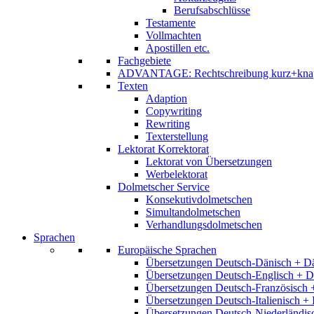
Berufsabschlüsse
Testamente
Vollmachten
Apostillen etc.
Fachgebiete
ADVANTAGE: Rechtschreibung kurz+kna
Texten
Adaption
Copywriting
Rewriting
Texterstellung
Lektorat Korrektorat
Lektorat von Übersetzungen
Werbelektorat
Dolmetscher Service
Konsekutivdolmetschen
Simultandolmetschen
Verhandlungsdolmetschen
Sprachen
Europäische Sprachen
Übersetzungen Deutsch-Dänisch + D
Übersetzungen Deutsch-Englisch + D
Übersetzungen Deutsch-Französisch 
Übersetzungen Deutsch-Italienisch + 
Übersetzungen Deutsch-Niederländis