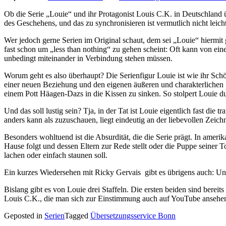
Ob die Serie „Louie“ und ihr Protagonist Louis C.K. in Deutschland 
des Geschehens, und das zu synchronisieren ist vermutlich nicht lei
Wer jedoch gerne Serien im Original schaut, dem sei „Louie“ hiermit
fast schon um „less than nothing“ zu gehen scheint: Oft kann von eine
unbedingt miteinander in Verbindung stehen müssen.
Worum geht es also überhaupt? Die Serienfigur Louie ist wie ihr Sc
einer neuen Beziehung und den eigenen äußeren und charakterlichen
einem Pott Häagen-Dazs in die Kissen zu sinken. So stolpert Louie dur
Und das soll lustig sein? Tja, in der Tat ist Louie eigentlich fast di
anders kann als zuzuschauen, liegt eindeutig an der liebevollen Zei
Besonders wohltuend ist die Absurdität, die die Serie prägt. In ameri
Hause folgt und dessen Eltern zur Rede stellt oder die Puppe seiner T
lachen oder einfach staunen soll.
Ein kurzes Wiedersehen mit Ricky Gervais gibt es übrigens auch: Und 
Bislang gibt es von Louie drei Staffeln. Die ersten beiden sind bere
Louis C.K., die man sich zur Einstimmung auch auf YouTube ansehe
Geposted in
Serien
Tagged
Übersetzungsservice Bonn