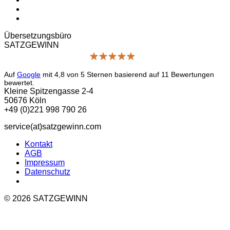
Übersetzungs­büro
SATZGEWINN
★
★
★
★
★
★
★
★
★
★
Auf
Google
mit
4,8
von 5 Sternen basierend auf
11
Bewertungen
bewertet.
Kleine Spitzengasse 2-4
50676 Köln
+49 (0)221 998 790 26
service(at)satz­gewinn.com
Kontakt
AGB
Impressum
Datenschutz
© 2026 SATZGEWINN