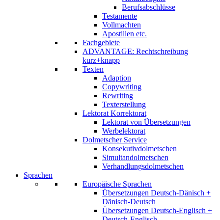
Berufsabschlüsse
Testamente
Vollmachten
Apostillen etc.
Fachgebiete
ADVANTAGE: Rechtschreibung
kurz+knapp
Texten
Adaption
Copywriting
Rewriting
Texterstellung
Lektorat Korrektorat
Lektorat von Übersetzungen
Werbelektorat
Dolmetscher Service
Konsekutivdolmetschen
Simultandolmetschen
Verhandlungsdolmetschen
Sprachen
Europäische Sprachen
Übersetzungen Deutsch-Dänisch +
Dänisch-Deutsch
Übersetzungen Deutsch-Englisch +
Deutsch-Englisch