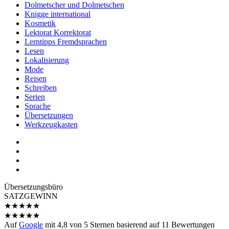
Dolmetscher und Dolmetschen
Knigge international
Kosmetik
Lektorat Korrektorat
Lerntipps Fremdsprachen
Lesen
Lokalisierung
Mode
Reisen
Schreiben
Serien
Sprache
Übersetzungen
Werkzeugkasten
Übersetzungs­büro
SATZGEWINN
★
★
★
★
★
★
★
★
★
★
Auf
Google
mit
4,8
von 5 Sternen basierend auf
11
Bewertungen