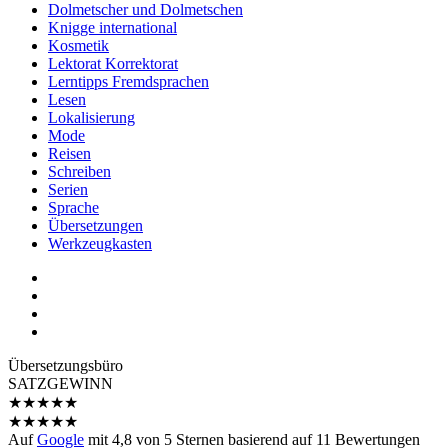
Dolmetscher und Dolmetschen
Knigge international
Kosmetik
Lektorat Korrektorat
Lerntipps Fremdsprachen
Lesen
Lokalisierung
Mode
Reisen
Schreiben
Serien
Sprache
Übersetzungen
Werkzeugkasten
Übersetzungs­büro
SATZGEWINN
★
★
★
★
★
★
★
★
★
★
Auf
Google
mit
4,8
von 5 Sternen basierend auf
11
Bewertungen