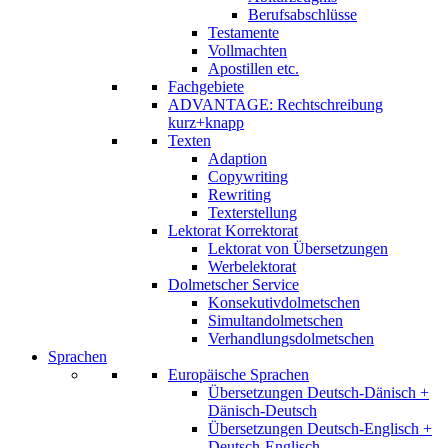
Berufsabschlüsse
Testamente
Vollmachten
Apostillen etc.
Fachgebiete
ADVANTAGE: Rechtschreibung
kurz+knapp
Texten
Adaption
Copywriting
Rewriting
Texterstellung
Lektorat Korrektorat
Lektorat von Übersetzungen
Werbelektorat
Dolmetscher Service
Konsekutivdolmetschen
Simultandolmetschen
Verhandlungsdolmetschen
Sprachen
Europäische Sprachen
Übersetzungen Deutsch-Dänisch +
Dänisch-Deutsch
Übersetzungen Deutsch-Englisch +
Deutsch-Englisch