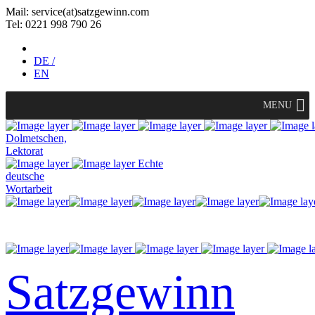
Mail: service(at)satz­gewinn.com
Tel: 0221 998 790 26
DE /
EN
MENU
Dolmetschen,
Lektorat
Echte
deutsche
Wortarbeit
Satzgewinn