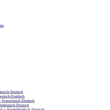
pp
änisch-Deutsch
eutsch-Englisch
+ Französisch-Deutsch
Italienisch-Deutsch
ch + Niederländisch-Deutsch