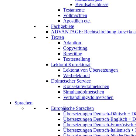
Berufsabschlüsse
Testamente
Vollmachten
Apostillen etc.
Fachgebiete
ADVANTAGE: Rechtschreibung kurz+kna
Texten
Adaption
Copywriting
Rewriting
Texterstellung
Lektorat Korrektorat
Lektorat von Übersetzungen
Werbelektorat
Dolmetscher Service
Konsekutivdolmetschen
Simultandolmetschen
Verhandlungsdolmetschen
Sprachen
Europäische Sprachen
Übersetzungen Deutsch-Dänisch + D
Übersetzungen Deutsch-Englisch + D
Übersetzungen Deutsch-Französisch 
Übersetzungen Deutsch-Italienisch + 
Übersetzungen Deutsch-Niederländis