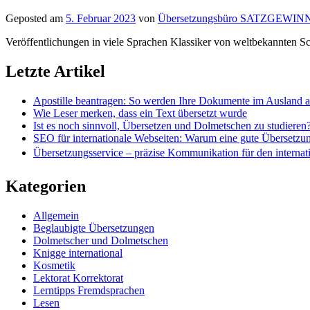
Geposted am
5. Februar 2023
von
Übersetzungsbüro SATZGEWIN
Veröffentlichungen in viele Sprachen Klassiker von weltbekannten Sc
Letzte Artikel
Apostille beantragen: So werden Ihre Dokumente im Ausland 
Wie Leser merken, dass ein Text übersetzt wurde
Ist es noch sinnvoll, Übersetzen und Dolmetschen zu studieren
SEO für internationale Webseiten: Warum eine gute Übersetzu
Übersetzungsservice – präzise Kommunikation für den internat
Kategorien
Allgemein
Beglaubigte Übersetzungen
Dolmetscher und Dolmetschen
Knigge international
Kosmetik
Lektorat Korrektorat
Lerntipps Fremdsprachen
Lesen