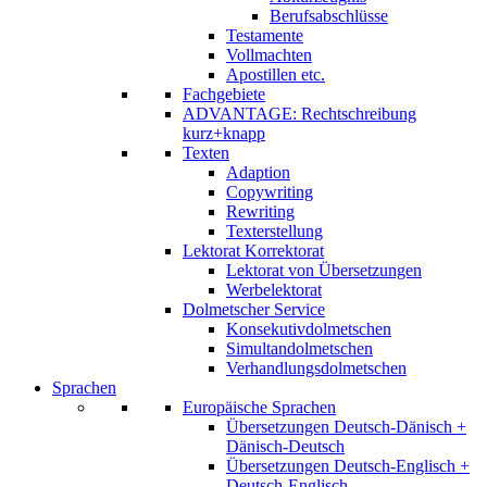
Berufsabschlüsse
Testamente
Vollmachten
Apostillen etc.
Fachgebiete
ADVANTAGE: Rechtschreibung
kurz+knapp
Texten
Adaption
Copywriting
Rewriting
Texterstellung
Lektorat Korrektorat
Lektorat von Übersetzungen
Werbelektorat
Dolmetscher Service
Konsekutivdolmetschen
Simultandolmetschen
Verhandlungsdolmetschen
Sprachen
Europäische Sprachen
Übersetzungen Deutsch-Dänisch +
Dänisch-Deutsch
Übersetzungen Deutsch-Englisch +
Deutsch-Englisch