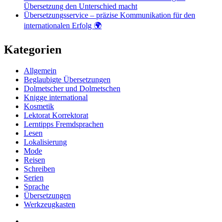
Übersetzung den Unterschied macht
Übersetzungsservice – präzise Kommunikation für den
internationalen Erfolg 🌍
Kategorien
Allgemein
Beglaubigte Übersetzungen
Dolmetscher und Dolmetschen
Knigge international
Kosmetik
Lektorat Korrektorat
Lerntipps Fremdsprachen
Lesen
Lokalisierung
Mode
Reisen
Schreiben
Serien
Sprache
Übersetzungen
Werkzeugkasten