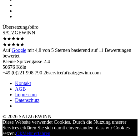
Übersetzungs­büro
SATZGEWINN
★
★
★
★
★
★
★
★
★
★
Auf
Google
mit
4,8
von 5 Sternen basierend auf
11
Bewertungen
bewertet.
Kleine Spitzengasse 2-4
50676 Köln
+49 (0)221 998 790 26
service(at)satz­gewinn.com
Kontakt
AGB
Impressum
Datenschutz
© 2026 SATZGEWINN
Diese Website verwendet Cookies. Durch die Nutzung unserer
Services erklären Sie sich damit einverstanden, dass wir Cookies
setzen.
Ok
Mehr erfahren