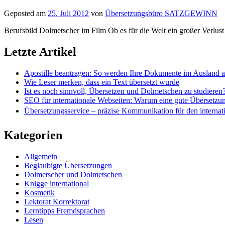
Geposted am
25. Juli 2012
von
Übersetzungsbüro SATZGEWINN
Berufsbild Dolmetscher im Film Ob es für die Welt ein großer Verlust is
Letzte Artikel
Apostille beantragen: So werden Ihre Dokumente im Ausland 
Wie Leser merken, dass ein Text übersetzt wurde
Ist es noch sinnvoll, Übersetzen und Dolmetschen zu studieren
SEO für internationale Webseiten: Warum eine gute Übersetzu
Übersetzungsservice – präzise Kommunikation für den internat
Kategorien
Allgemein
Beglaubigte Übersetzungen
Dolmetscher und Dolmetschen
Knigge international
Kosmetik
Lektorat Korrektorat
Lerntipps Fremdsprachen
Lesen