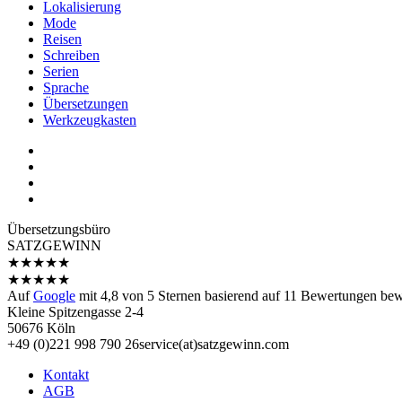
Lokalisierung
Mode
Reisen
Schreiben
Serien
Sprache
Übersetzungen
Werkzeugkasten
Übersetzungs­büro
SATZGEWINN
★
★
★
★
★
★
★
★
★
★
Auf
Google
mit
4,8
von 5 Sternen basierend auf
11
Bewertungen bewe
Kleine Spitzengasse 2-4
50676 Köln
+49 (0)221 998 790 26
service(at)satz­gewinn.com
Kontakt
AGB