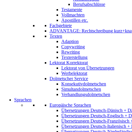
Berufsabschlüsse
Testamente
Vollmachten
Apostillen etc.
Fachgebiete
ADVANTAGE: Rechtschreibung kurz+kna
Texten
Adaption
Copywriting
Rewriting
Texterstellung
Lektorat Korrektorat
Lektorat von Übersetzungen
Werbelektorat
Dolmetscher Service
Konsekutivdolmetschen
Simultandolmetschen
Verhandlungsdolmetschen
Sprachen
Europäische Sprachen
Übersetzungen Deutsch-Dänisch + D
Übersetzungen Deutsch-Englisch + D
Übersetzungen Deutsch-Französisch 
Übersetzungen Deutsch-Italienisch + 
Übersetzungen Deutsch-Niederländis