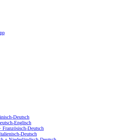
pp
änisch-Deutsch
eutsch-Englisch
+ Französisch-Deutsch
Italienisch-Deutsch
ch + Niederländisch-Deutsch