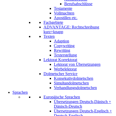
Berufsabschlüsse
Testamente
Vollmachten
Apostillen etc.
Fachgebiete
ADVANTAGE: Rechtschreibung
kurz+knapp
Texten
Adaption
Copywriting
Rewriting
Texterstellung
Lektorat Korrektorat
Lektorat von Übersetzungen
Werbelektorat
Dolmetscher Service
Konsekutivdolmetschen
Simultandolmetschen
Verhandlungsdolmetschen
Sprachen
Europäische Sprachen
Übersetzungen Deutsch-Dänisch +
Dänisch-Deutsch
Übersetzungen Deutsch-Englisch +
Deutsch-Englisch