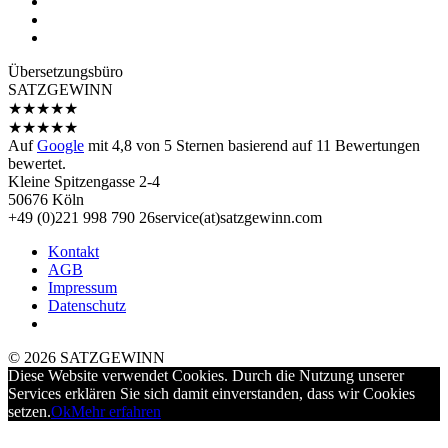
Übersetzungs­büro
SATZGEWINN
★
★
★
★
★
★
★
★
★
★
Auf
Google
mit
4,8
von 5 Sternen basierend auf
11
Bewertungen
bewertet.
Kleine Spitzengasse 2-4
50676 Köln
+49 (0)221 998 790 26
service(at)satz­gewinn.com
Kontakt
AGB
Impressum
Datenschutz
© 2026 SATZGEWINN
Diese Website verwendet Cookies. Durch die Nutzung unserer
Services erklären Sie sich damit einverstanden, dass wir Cookies
setzen.
Ok
Mehr erfahren