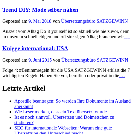
Trend DIY: Mode selber nähen
Geposted am
9. Mai 2018
von
Übersetzungsbüro SATZGEWINN
Auszeit vom Alltag Do-it-yourself ist so aktuell wie nie zuvor, denn
in unserem schnelllebigen und oft stressigen Alltag brauchen wir
…
Knigge international: USA
Geposted am
9. Juni 2015
von
Übersetzungsbüro SATZGEWINN
Folge 4: #Benimmregeln für die USA SATZGEWINN erklärt die 7
wichtigsten Regeln Haben Sie vor, beruflich oder privat in die
…
Letzte Artikel
Apostille beantragen: So werden Ihre Dokumente im Ausland
anerkannt
Wie Leser merken, dass ein Text übersetzt wurde
Ist es noch sinnvoll, Übersetzen und Dolmetschen zu
studieren?
SEO für internationale Webseiten: Warum eine gute
Übersetzung den Unterschied macht