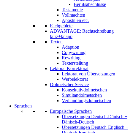
Berufsabschlüsse
Testamente
Vollmachten
Apostillen etc.
Fachgebiete
ADVANTAGE: Rechtschreibung
kurz+knapp
Texten
Adaption
Copywriting
Rewriting
Texterstellung
Lektorat Korrektorat
Lektorat von Übersetzungen
Werbelektorat
Dolmetscher Service
Konsekutivdolmetschen
Simultandolmetschen
Verhandlungsdolmetschen
Sprachen
Europäische Sprachen
Übersetzungen Deutsch-Dänisch +
Dänisch-Deutsch
Übersetzungen Deutsch-Englisch +
Deutsch-Englisch