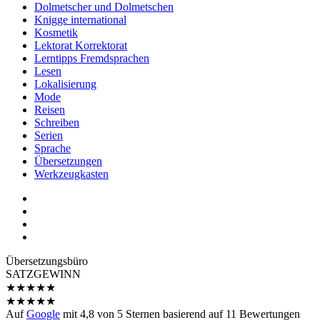
Dolmetscher und Dolmetschen
Knigge international
Kosmetik
Lektorat Korrektorat
Lerntipps Fremdsprachen
Lesen
Lokalisierung
Mode
Reisen
Schreiben
Serien
Sprache
Übersetzungen
Werkzeugkasten
Übersetzungs­büro
SATZGEWINN
★
★
★
★
★
★
★
★
★
★
Auf
Google
mit
4,8
von 5 Sternen basierend auf
11
Bewertungen