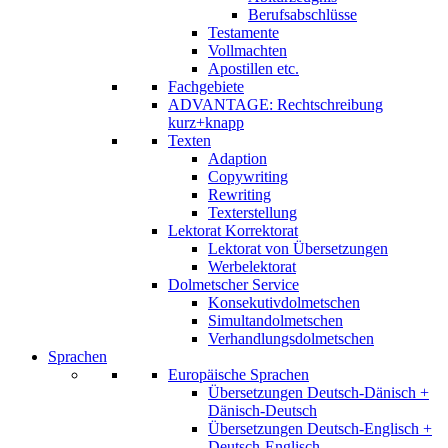
Berufsabschlüsse
Testamente
Vollmachten
Apostillen etc.
Fachgebiete
ADVANTAGE: Rechtschreibung
kurz+knapp
Texten
Adaption
Copywriting
Rewriting
Texterstellung
Lektorat Korrektorat
Lektorat von Übersetzungen
Werbelektorat
Dolmetscher Service
Konsekutivdolmetschen
Simultandolmetschen
Verhandlungsdolmetschen
Sprachen
Europäische Sprachen
Übersetzungen Deutsch-Dänisch +
Dänisch-Deutsch
Übersetzungen Deutsch-Englisch +
Deutsch-Englisch