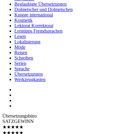
Beglaubigte Übersetzungen
Dolmetscher und Dolmetschen
Knigge international
Kosmetik
Lektorat Korrektorat
Lerntipps Fremdsprachen
Lesen
Lokalisierung
Mode
Reisen
Schreiben
Serien
Sprache
Übersetzungen
Werkzeugkasten
Übersetzungs­büro
SATZGEWINN
★
★
★
★
★
★
★
★
★
★