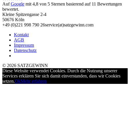
Auf
Google
mit
4,8
von 5 Sternen basierend auf
11
Bewertungen
bewertet.
Kleine Spitzengasse 2-4
50676 Köln
+49 (0)221 998 790 26
service(at)satz­gewinn.com
Kontakt
AGB
Impressum
Datenschutz
© 2026 SATZGEWINN
Diese Website verwendet Cookies. Durch die Nutzung unserer
Services erklären Sie sich damit einverstanden, dass wir Cookies
setzen.
Ok
Mehr erfahren