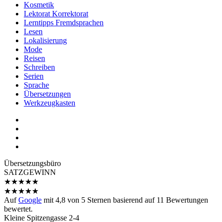
Kosmetik
Lektorat Korrektorat
Lerntipps Fremdsprachen
Lesen
Lokalisierung
Mode
Reisen
Schreiben
Serien
Sprache
Übersetzungen
Werkzeugkasten
Übersetzungs­büro
SATZGEWINN
★
★
★
★
★
★
★
★
★
★
Auf
Google
mit
4,8
von 5 Sternen basierend auf
11
Bewertungen
bewertet.
Kleine Spitzengasse 2-4