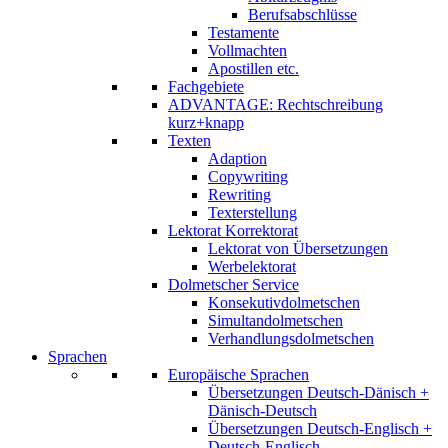
Berufsabschlüsse
Testamente
Vollmachten
Apostillen etc.
Fachgebiete
ADVANTAGE: Rechtschreibung
kurz+knapp
Texten
Adaption
Copywriting
Rewriting
Texterstellung
Lektorat Korrektorat
Lektorat von Übersetzungen
Werbelektorat
Dolmetscher Service
Konsekutivdolmetschen
Simultandolmetschen
Verhandlungsdolmetschen
Sprachen
Europäische Sprachen
Übersetzungen Deutsch-Dänisch +
Dänisch-Deutsch
Übersetzungen Deutsch-Englisch +
Deutsch-Englisch