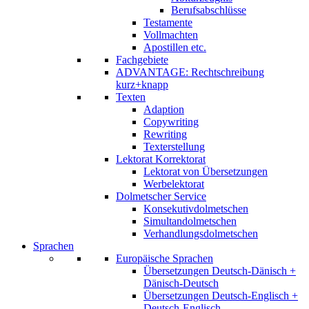
Berufsabschlüsse
Testamente
Vollmachten
Apostillen etc.
Fachgebiete
ADVANTAGE: Rechtschreibung
kurz+knapp
Texten
Adaption
Copywriting
Rewriting
Texterstellung
Lektorat Korrektorat
Lektorat von Übersetzungen
Werbelektorat
Dolmetscher Service
Konsekutivdolmetschen
Simultandolmetschen
Verhandlungsdolmetschen
Sprachen
Europäische Sprachen
Übersetzungen Deutsch-Dänisch +
Dänisch-Deutsch
Übersetzungen Deutsch-Englisch +
Deutsch-Englisch