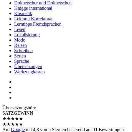
Dolmetscher und Dolmetschen
Knigge international
Kosmetik
Lektorat Korrektorat
Lerntipps Fremdsprachen
Lesen
Lokalisierung
Mode
Reisen
Schreiben
Serien
Sprache
Übersetzungen
Werkzeugkasten
Übersetzungs­büro
SATZGEWINN
★
★
★
★
★
★
★
★
★
★
Auf
Google
mit
4,8
von 5 Sternen basierend auf
11
Bewertungen