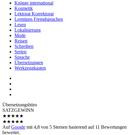
Knigge international
Kosmetik
Lektorat Korrektorat
Lerntipps Fremdsprachen
Lesen
Lokalisierung
Mode
Reisen
Schreiben
Serien
Sprache
Übersetzungen
Werkzeugkasten
Übersetzungs­büro
SATZGEWINN
★
★
★
★
★
★
★
★
★
★
Auf
Google
mit
4,8
von 5 Sternen basierend auf
11
Bewertungen
bewertet.