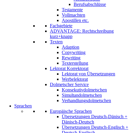
Berufsabschlüsse
Testamente
Vollmachten
Apostillen etc.
Fachgebiete
ADVANTAGE: Rechtschreibung
kurz+knapp
Texten
Adaption
Copywriting
Rewriting
Texterstellung
Lektorat Korrektorat
Lektorat von Übersetzungen
Werbelektorat
Dolmetscher Service
Konsekutivdolmetschen
Simultandolmetschen
Verhandlungsdolmetschen
Sprachen
Europäische Sprachen
Übersetzungen Deutsch-Dänisch +
Dänisch-Deutsch
Übersetzungen Deutsch-Englisch +
Deutsch-Englisch