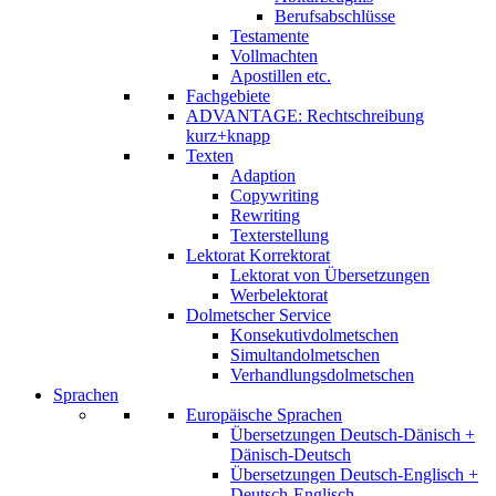
Berufsabschlüsse
Testamente
Vollmachten
Apostillen etc.
Fachgebiete
ADVANTAGE: Rechtschreibung
kurz+knapp
Texten
Adaption
Copywriting
Rewriting
Texterstellung
Lektorat Korrektorat
Lektorat von Übersetzungen
Werbelektorat
Dolmetscher Service
Konsekutivdolmetschen
Simultandolmetschen
Verhandlungsdolmetschen
Sprachen
Europäische Sprachen
Übersetzungen Deutsch-Dänisch +
Dänisch-Deutsch
Übersetzungen Deutsch-Englisch +
Deutsch-Englisch