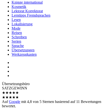
Knigge international
Kosmetik
Lektorat Korrektorat
Lerntipps Fremdsprachen
Lesen
Lokalisierung
Mode
Reisen
Schreiben
Serien
Sprache
Übersetzungen
Werkzeugkasten
Übersetzungs­büro
SATZGEWINN
★
★
★
★
★
★
★
★
★
★
Auf
Google
mit
4,8
von 5 Sternen basierend auf
11
Bewertungen
bewertet.