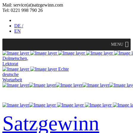
Mail: service(at)satz­gewinn.com
Tel: 0221 998 790 26
DE /
EN
MENU
Dolmetschen,
Lektorat
Echte
deutsche
Wortarbeit
Satzgewinn